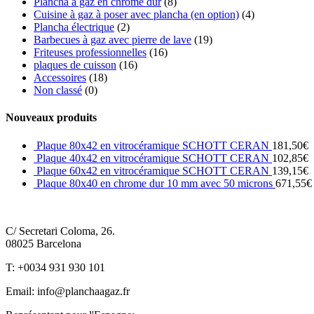
Plancha à gaz en chrome dur
(8)
Cuisine à gaz à poser avec plancha (en option)
(4)
Plancha électrique
(2)
Barbecues à gaz avec pierre de lave
(19)
Friteuses professionnelles
(16)
plaques de cuisson
(16)
Accessoires
(18)
Non classé
(0)
Nouveaux produits
Plaque 80x42 en vitrocéramique SCHOTT CERAN
181,50
€
Plaque 40x42 en vitrocéramique SCHOTT CERAN
102,85
€
Plaque 60x42 en vitrocéramique SCHOTT CERAN
139,15
€
Plaque 80x40 en chrome dur 10 mm avec 50 microns
671,55
€
C/ Secretari Coloma, 26.
08025 Barcelona
T: +0034 931 930 101
Email: info@planchaagaz.fr