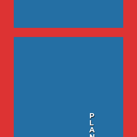
P
L
A
N