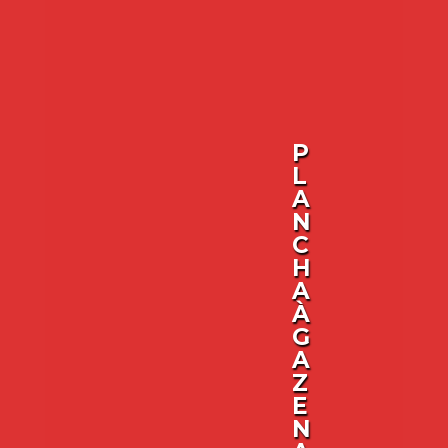
P
L
A
N
C
H
A
À
G
A
Z
E
N