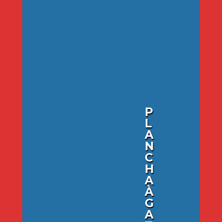
P
L
A
N
C
H
A
À
G
A