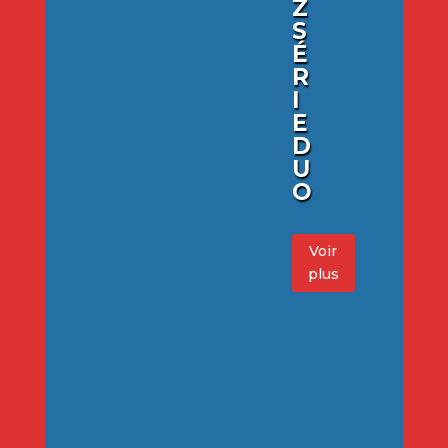
Z
S
É
R
I
E
D
U
O
Voir
plus