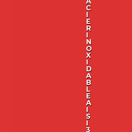
A
C
I
E
R
I
N
O
X
I
D
A
B
L
E
A
I
S
I
3