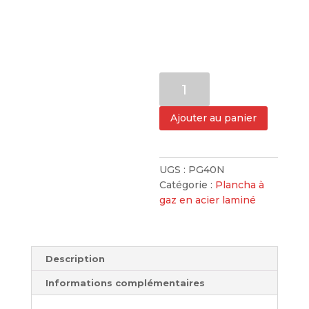
quantité
de
Plancha
Ajouter au panier
à
Gaz
40
UGS :
PG40N
plaque
Catégorie :
Plancha à
laminé
gaz en acier laminé
au
carbone
plaque
noire
Description
Informations complémentaires