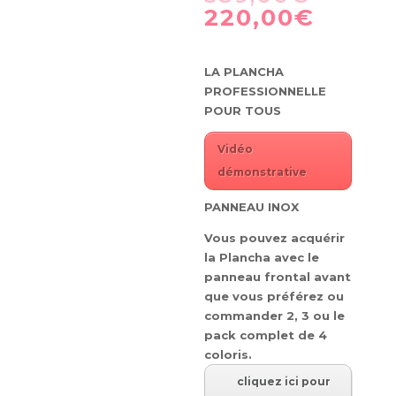
prix
Le
220,00
€
initial
prix
était :
actuel
339,00
est :
LA PLANCHA
220,00
PROFESSIONNELLE
POUR TOUS
Vidéo
démonstrative
PANNEAU INOX
Vous pouvez acquérir
la Plancha avec le
panneau frontal avant
que vous préférez ou
commander 2, 3 ou le
pack complet de 4
coloris.
cliquez ici pour