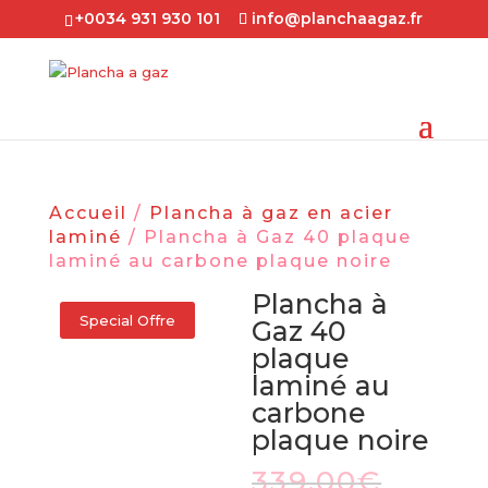
+0034 931 930 101
info@planchaagaz.fr
Accueil
/
Plancha à gaz en acier
laminé
/ Plancha à Gaz 40 plaque
laminé au carbone plaque noire
Plancha à
Special Offre
Gaz 40
plaque
laminé au
carbone
plaque noire
Le
339,00
€