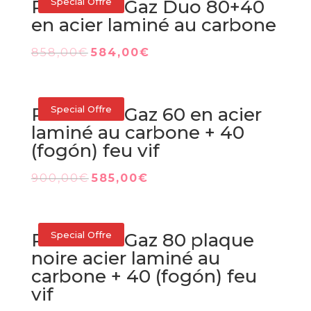
Plancha à Gaz Duo 80+40
Special Offre
en acier laminé au carbone
Le
Le
858,00
€
584,00
€
prix
prix
initial
actuel
était :
est :
Plancha à Gaz 60 en acier
Special Offre
858,00€.
584,00€.
laminé au carbone + 40
(fogón) feu vif
Le
Le
900,00
€
585,00
€
prix
prix
initial
actuel
était :
est :
Plancha à Gaz 80 plaque
Special Offre
900,00€.
585,00€.
noire acier laminé au
carbone + 40 (fogón) feu
vif